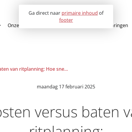
Ga direct naar
primaire inhoud
of
footer
Onze oplossingen
Voor wie?
Klantervaringen
Over EVO-it
Alle oplossingen
Partners
LMS Ritplan 
Historie
Chauffeurs app
Repond
Kosten versus baten van ritplanning: Hoe snel verdien ik het terug?
maandag 17 februari 2025
sten versus baten 
ritplanning: