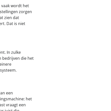
e vaak wordt het
stellingen zorgen
t zien dat
t. Dat is niet
nt. In zulke
 bedrijven die het
leinere
ssysteem.
van een
kingsmachine: het
ast vraagt een
 juist die