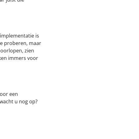
fimplementatie is
 te proberen, maar
doorlopen, zien
eken immers voor
voor een
 wacht u nog op?