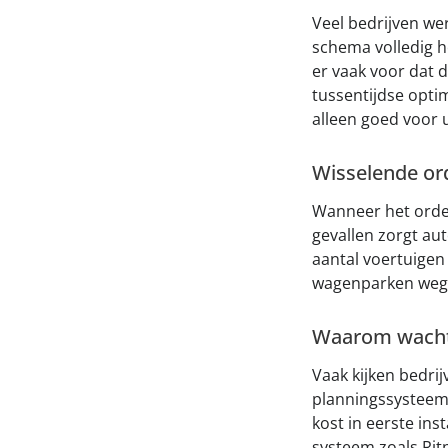
Veel bedrijven we
schema volledig h
er vaak voor dat 
tussentijdse optim
alleen goed voor 
Wisselende or
Wanneer het order
gevallen zorgt au
aantal voertuigen
wagenparken wege
Waarom wacht
Vaak kijken bedri
planningssysteem.
kost in eerste ins
systeem zoals Rit