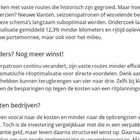
rken met vaste routes die historisch zijn gegroeid. Maar ho
erzien? Nieuwe klanten, seizoenspatronen of wisselende be
deze schema’s langzaam suboptimaal worden. Onderzoek laa
alisatie gemiddeld 12,3% minder kilometers en rijtijd oplever
uw portemonnee, maar ook voor het milieu.
ders? Nog meer winst!
patroon continu verandert, zijn vaste routes minder efficië
tomatische ritoptimalisatie voor directe voordelen. Denk aan
 hebben kunnen terugbrengen van vier naar drie. Zelfs bij k
n de besparingen op tegen de kosten van een ritplanning
en bedrijven?
jven vooral naar de kosten en minder naar de opbrengsten 
 Toch is de investering vergelijkbaar met die in een verpak
tantie geld, maar levert daarna structureel winst op. Daarna
plan om een goede implementatie in uw werkprocessen. Maar