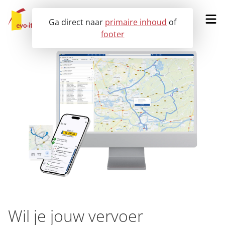
Ga direct naar
primaire inhoud
of
footer
Vraag een demo aan
Onze oplossingen
Voor wie?
Klantervaringen
Nieuws
Over ons
Wil je jouw vervoer