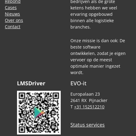
Repond
bedrijven als de grote
Cases
ketens hebben we veel
Nieuws
ervaring opgebouwd
Over ons
binnen alle logistieke
Contact
branches.
Onze missie is dan ook: De
beste software
ontwikkelen, zodat je eigen
vervoer op de meest
optimale manier ingezet
wordt.
LMSDriver
EVO-it
Europalaan 23
2641 RX Pijnacker
T
+31 152512210
Status services