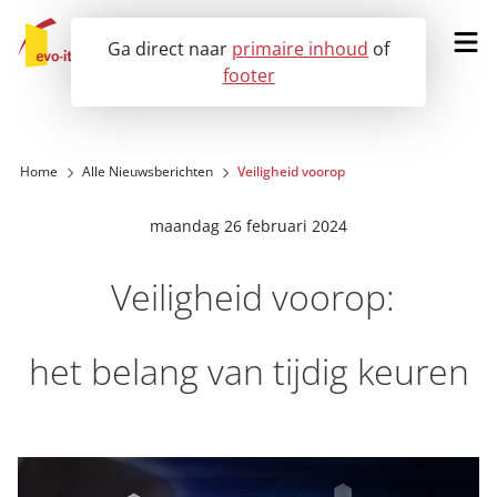
Ga direct naar
primaire inhoud
of
footer
Vraag een demo aan
Home
Alle Nieuwsberichten
Veiligheid voorop
Onze oplossingen
maandag 26 februari 2024
Voor wie?
Veiligheid voorop:
Klantervaringen
het belang van tijdig keuren
Nieuws
Over ons