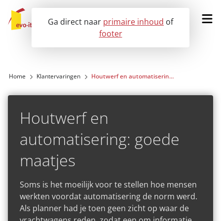
Ga direct naar
primaire inhoud
of
footer
Vraag een demo aan
Home
Klantervaringen
Houtwerf en automatisering: goede maatjes
Onze oplossingen
Houtwerf en
Voor wie?
automatisering: goede
Klantervaringen
maatjes
Nieuws
Soms is het moeilijk voor te stellen hoe mensen
werkten voordat automatisering de norm werd.
Over ons
Als planner had je toen geen zicht op waar de
vrachtwagens reden, zodat een om informatie