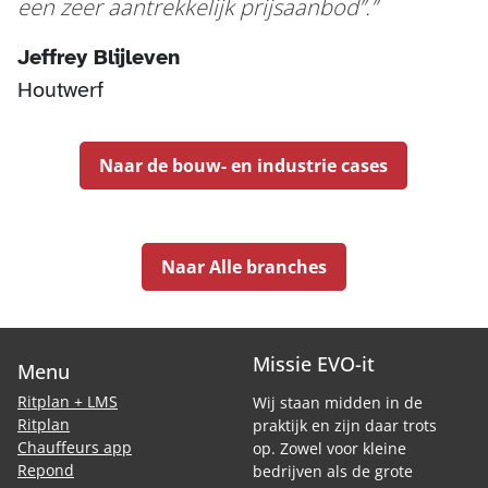
een zeer aantrekkelijk prijsaanbod”.
Jeffrey Blijleven
Houtwerf
Naar de bouw- en industrie cases
Naar Alle branches
Missie EVO-it
Menu
Ritplan + LMS
Wij staan midden in de
Ritplan
praktijk en zijn daar trots
Chauffeurs app
op. Zowel voor kleine
Repond
bedrijven als de grote