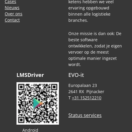
Cases
ketens hebben we veel
Nieuws
ervaring opgebouwd
Over ons
binnen alle logistieke
Contact
branches.
Onze missie is dan ook: De
beste software
ontwikkelen, zodat je eigen
vervoer op de meest
optimale manier ingezet
wordt.
LMSDriver
EVO-it
Europalaan 23
2641 RX Pijnacker
T
+31 152512210
Status services
Android