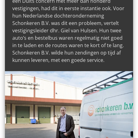
een Duits concern met meer dan honderd
vestigingen, had dit in eerste instantie ook. Voor
hun Nederlandse dochteronderneming
015 251 22 10
Contact
Schonkeren B.V. was dit een probleem, vertelt
vestigingsleider dhr. Giel van Hulsen. Hun twee
auto’s en bestelbus waren regelmatig niet goed
in te laden en de routes waren te kort of te lang.
Schonkeren B.V. wilde hun zendingen op tijd af
kunnen leveren, met een goede service.