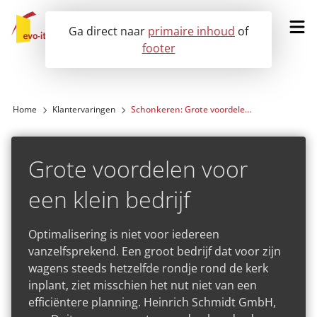
Ga direct naar
primaire inhoud
of
footer
Vraag een demo aan
Home
Klantervaringen
Schonkeren: Grote voordelen voor een klein bedrijf
Onze oplossingen
Grote voordelen voor
Voor wie?
een klein bedrijf
Klantervaringen
Optimalisering is niet voor iedereen
vanzelfsprekend. Een groot bedrijf dat voor zijn
Nieuws
wagens steeds hetzelfde rondje rond de kerk
inplant, ziet misschien het nut niet van een
Over ons
efficiëntere planning. Heinrich Schmidt GmbH,