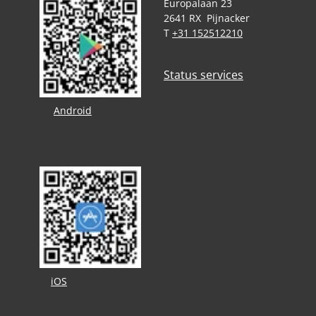
Europalaan 23
2641 RX Pijnacker
T
+31 152512210
Status services
Android
iOS