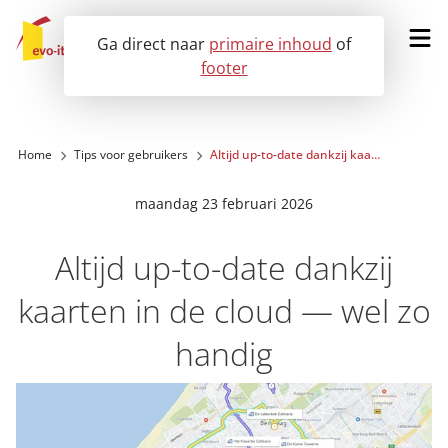
Ga direct naar
primaire inhoud
of
footer
Vraag een demo aan
Home
Tips voor gebruikers
Altijd up-to-date dankzij kaarten in de cloud — wel zo handig
Onze oplossingen
maandag 23 februari 2026
Voor wie?
Altijd up-to-date dankzij
kaarten in de cloud — wel zo
Klantervaringen
handig
Nieuws
Over ons