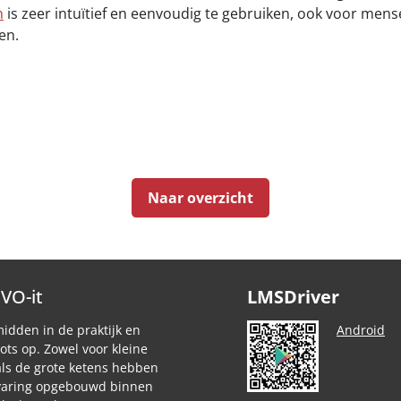
n
is zeer intuïtief en eenvoudig te gebruiken, ook voor mens
en.
Naar overzicht
EVO-it
LMSDriver
midden in de praktijk en
Android
rots op. Zowel voor kleine
als de grote ketens hebben
rvaring opgebouwd binnen