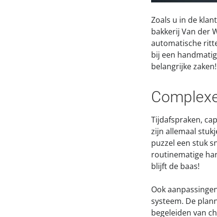
Zoals u in de kla
bakkerij Van der W
automatische ritt
bij een handmatig
belangrijke zaken!
Complexe
Tijdafspraken, ca
zijn allemaal stu
puzzel een stuk s
routinematige han
blijft de baas!
Ook aanpassingen
systeem. De plann
begeleiden van ch