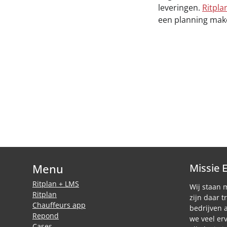
leveringen.
Ritpla
een planning mak
Menu
Missie 
Ritplan + LMS
Wij staan 
Ritplan
zijn daar t
Chauffeurs app
bedrijven 
Repond
we veel e
Cases