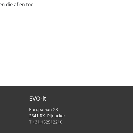
en die af en toe
EVO-it
Europalaan 23
2641 RX Pijnacker
T
+31 152512210