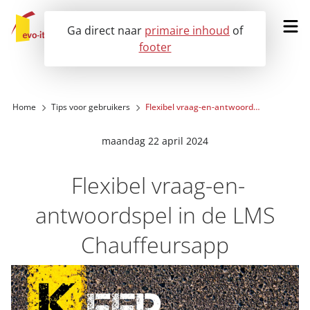
Ga direct naar
primaire inhoud
of
footer
Vraag een demo aan
Home
Tips voor gebruikers
Flexibel vraag-en-antwoordspel in de LMS Chauffeursapp
Onze oplossingen
maandag 22 april 2024
Voor wie?
Flexibel vraag-en-
antwoordspel in de LMS
Klantervaringen
Chauffeursapp
Nieuws
Over ons