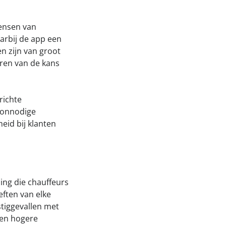
wensen van
arbij de app een
en zijn van groot
ren van de kans
richte
 onnodige
eid bij klanten
ing die chauffeurs
ften van elke
stiggevallen met
 een hogere