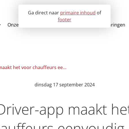
Ga direct naar
primaire inhoud
of
footer
Onze oplossingen
Voor wie?
Klantervaringen
Over EVO-it
Alle oplossingen
Partners
LMS Ritplan 
Historie
Chauffeurs app
Repond
LMSDriver-app maakt het voor chauffeurs eenvoudig en efficient
dinsdag 17 september 2024
river-app maakt het
auffeurs eenvoudig