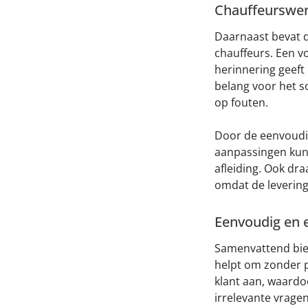
Chauffeurswe
Daarnaast bevat d
chauffeurs. Een v
herinnering geeft 
belang voor het s
op fouten.
Door de eenvoudig
aanpassingen kunn
afleiding. Ook dr
omdat de levering
Eenvoudig en e
Samenvattend bied
helpt om zonder p
klant aan, waardo
irrelevante vragen