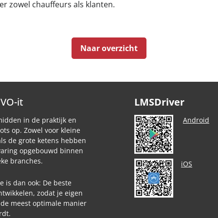
r zowel chauffeurs als klanten.
Naar overzicht
EVO-it
LMSDriver
midden in de praktijk en
Android
rots op. Zowel voor kleine
als de grote ketens hebben
rvaring opgebouwd binnen
ieke branches.
iOS
e is dan ook: De beste
ntwikkelen, zodat je eigen
 de meest optimale manier
rdt.