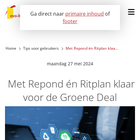
Ga direct naar
primaire inhoud
of
footer
Vraag een demo aan
Home
Tips voor gebruikers
Met Repond én Ritplan klaar voor de Groene Deal
Onze oplossingen
maandag 27 mei 2024
Voor wie?
Met Repond én Ritplan klaar
voor de Groene Deal
Klantervaringen
Nieuws
Over ons