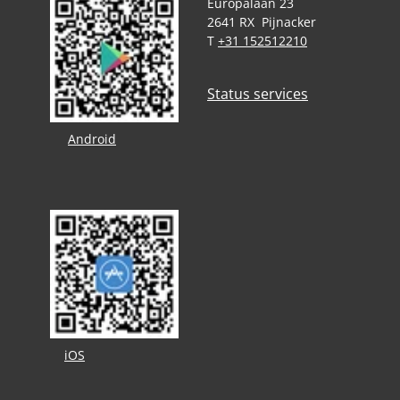
Europalaan 23
2641 RX Pijnacker
T
+31 152512210
Status services
Android
iOS