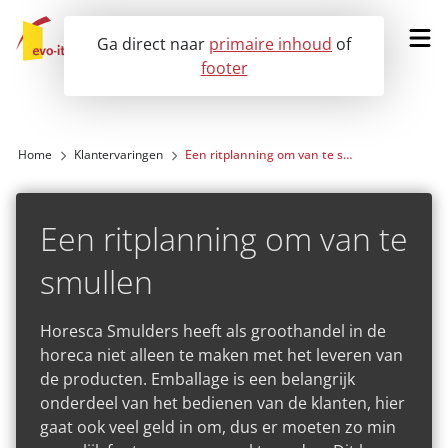
Ga direct naar
primaire inhoud
of
footer
Vraag een demo aan
Home
Klantervaringen
Een ritplanning om van te smullen bij Horesca Smulders
Onze oplossingen
Een ritplanning om van te
Voor wie?
smullen
Klantervaringen
Horesca Smulders heeft als groothandel in de
horeca niet alleen te maken met het leveren van
Nieuws
de producten. Emballage is een belangrijk
onderdeel van het bedienen van de klanten, hier
Over ons
gaat ook veel geld in om, dus er moeten zo min