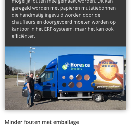
mogelijk fouten mee gemaakt worden. Dit kan
geregeld worden met papieren mutatiebonnen
die handmatig ingevuld worden door de
015 251 22 10
Contact
chauffeurs en doorgevoerd moeten worden op
kantoor in het ERP-systeem, maar het kan ook
efficiënter.
Minder fouten met emballage