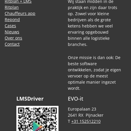
Ritplan + LMS
Wij staan midden in de
Ritplan
praktijk en zijn daar trots
Chauffeurs app
op. Zowel voor kleine
Repond
bedrijven als de grote
Cases
ketens hebben we veel
Nieuws
ervaring opgebouwd
Over ons
binnen alle logistieke
Contact
branches.
Onze missie is dan ook: De
beste software
ontwikkelen, zodat je eigen
vervoer op de meest
optimale manier ingezet
wordt.
LMSDriver
EVO-it
Europalaan 23
2641 RX Pijnacker
T
+31 152512210